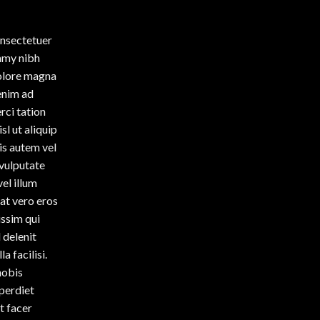
onsectetuer
ummy nibh
dolore magna
enim ad
rci tation
sl ut aliquip
s autem vel
 vulputate
el illum
 at vero eros
issim qui
 delenit
a facilisi.
nobis
mperdiet
t facer