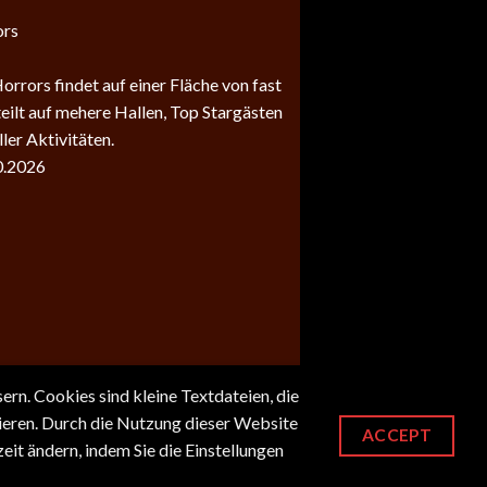
ors
rrors findet auf einer Fläche von fast
teilt auf mehere Hallen, Top Stargästen
ler Aktivitäten.
0.2026
rn. Cookies sind kleine Textdateien, die
Partner:
sieren. Durch die Nutzung dieser Website
ACCEPT
Power of the Force Convention
it ändern, indem Sie die Einstellungen