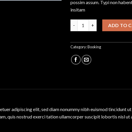
possim assum. Typi non habent
insitam
Yoga Course quantity
ADD TO 
Category:
Booking
etuer adipiscing elit, sed diam nonummy nibh euismod tincidunt ut
am, quis nostrud exerci tation ullamcorper suscipit lobortis nisl 