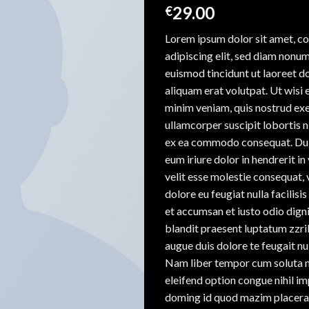
29.00
€
Lorem ipsum dolor sit amet, c
adipiscing elit, sed diam non
euismod tincidunt ut laoreet 
aliquam erat volutpat. Ut wisi 
minim veniam, quis nostrud exe
ullamcorper suscipit lobortis ni
ex ea commodo consequat. Dui
eum iriure dolor in hendrerit in
velit esse molestie consequat, v
dolore eu feugiat nulla facilisis
et accumsan et iusto odio dign
blandit praesent luptatum zzril
augue duis dolore te feugait null
Nam liber tempor cum soluta 
eleifend option congue nihil i
doming id quod mazim placera