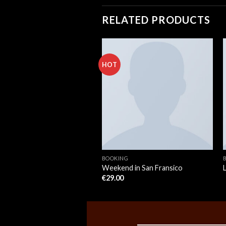
RELATED PRODUCTS
HOT
NG
BOOKING
nd in London
Weekend in San Fransico
0
€
29.00