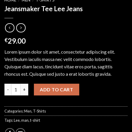
HOME
/
MEN
/
T-SHIRTS
Jeansmaker Tee Lee Jeans
29.00
€
Lorem ipsum dolor sit amet, consectetur adipiscing elit.
Vestibulum iaculis massa nec velit commodo lobortis.
Quisque diam lacus, tincidunt vitae eros porta, sagittis
rhoncus est. Quisque sed justo a erat lobortis gravida.
Jeansmaker Tee Lee Jeans quantity
ADD TO CART
Categories:
Men
,
T-Shirts
Tags:
Lee
,
man
,
t-shirt