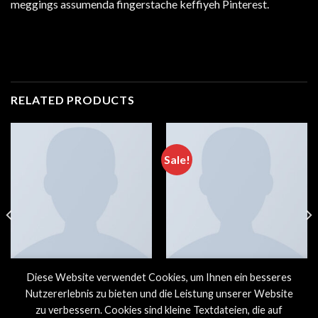
meggings assumenda fingerstache keffiyeh Pinterest.
RELATED PRODUCTS
Sale!
Diese Website verwendet Cookies, um Ihnen ein besseres
MEN
MEN
Wicked SS O-Neck Selected
Bjorn Tee SS Jack & Jones
Nutzererlebnis zu bieten und die Leistung unserer Website
Homme
zu verbessern. Cookies sind kleine Textdateien, die auf